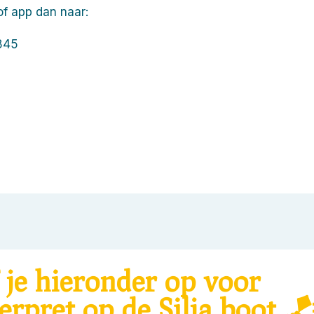
of app dan naar:
845
 je hieronder op voor
erpret op de Silja boot 