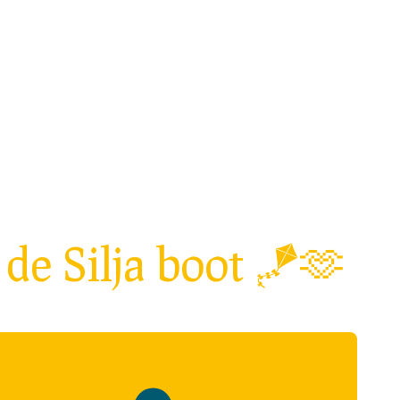
he Club
Agenda
Voor organisaties
Over ons
de Silja boot 🪁🫶