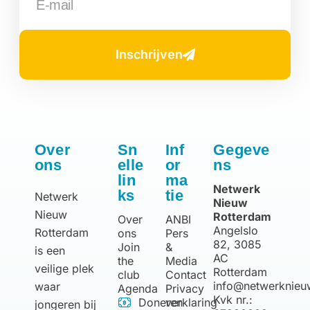
Inschrijven
Over
Sn
Inf
Gegeve
ons
elle
or
ns
lin
ma
Netwerk
ks
tie
Netwerk
Nieuw
Nieuw
Rotterdam
Over
ANBI
Angelslo
Rotterdam
ons
Pers
82, 3085
Join
&
is een
AC
the
Media
veilige plek
Rotterdam
club
Contact
info@netwerknieu
waar
Agenda
Privacy
Kvk nr.:
Doneren
verklaring
jongeren bij