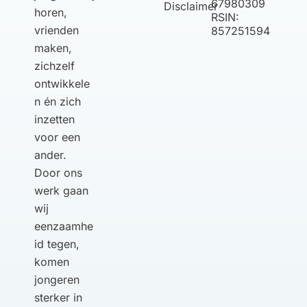
67980309
Disclaimer
horen,
RSIN:
vrienden
857251594
maken,
zichzelf
ontwikkele
n én zich
inzetten
voor een
ander.
Door ons
werk gaan
wij
eenzaamhe
id tegen,
komen
jongeren
sterker in