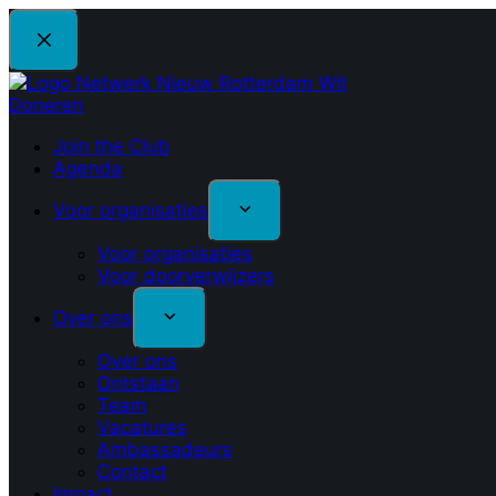
Ga
naar
de
inhoud
Doneren
Join the Club
Agenda
Voor organisaties
Voor organisaties
Voor doorverwijzers
Over ons
Over ons
Ontstaan
Team
Vacatures
Ambassadeurs
Contact
Impact