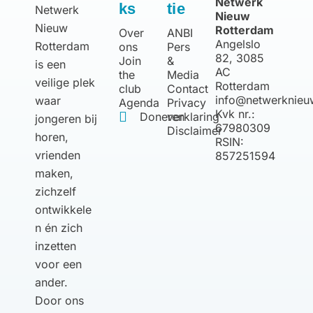
Netwerk
ks
tie
Netwerk
Nieuw
Nieuw
Rotterdam
Over
ANBI
Angelslo
Rotterdam
ons
Pers
82, 3085
Join
&
is een
AC
the
Media
veilige plek
Rotterdam
club
Contact
info@netwerknieu
waar
Agenda
Privacy
Kvk nr.:
Doneren
verklaring
jongeren bij
67980309
Disclaimer
horen,
RSIN:
vrienden
857251594
maken,
zichzelf
ontwikkele
n én zich
inzetten
voor een
ander.
Door ons