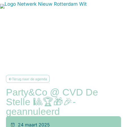
Terug naar de agenda
Party&Co @ CVD De
Stelle 🎱🏆🎁🎉-
geannuleerd
24 maart 2025