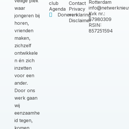
veilige plek
Rotterdam
club
Contact
info@netwerknieu
waar
Agenda
Privacy
Kvk nr.:
Doneren
verklaring
jongeren bij
67980309
Disclaimer
horen,
RSIN:
vrienden
857251594
maken,
zichzelf
ontwikkele
n én zich
inzetten
voor een
ander.
Door ons
werk gaan
wij
eenzaamhe
id tegen,
komen