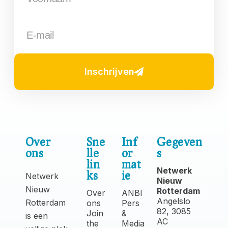
Inschrijven
Over
Sne
Inf
Gegeven
ons
lle
or
s
lin
mat
Netwerk
ks
ie
Netwerk
Nieuw
Nieuw
Rotterdam
Over
ANBI
Angelslo
Rotterdam
ons
Pers
82, 3085
Join
&
is een
AC
the
Media