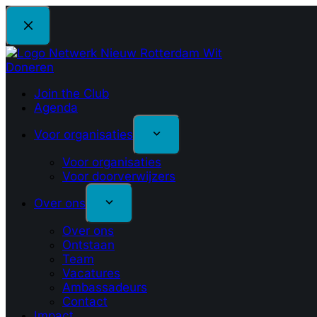
Ga
naar
de
inhoud
Doneren
Join the Club
Agenda
Voor organisaties
Voor organisaties
Voor doorverwijzers
Over ons
Over ons
Ontstaan
Team
Vacatures
Ambassadeurs
Contact
Impact