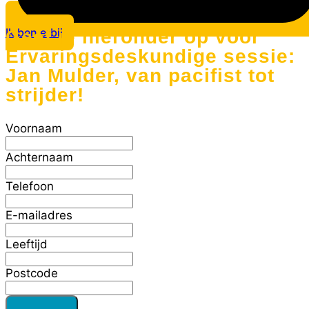
Ik ben erbij
Geef je hieronder op voor
Ervaringsdeskundige sessie:
Jan Mulder, van pacifist tot
strijder!
Voornaam
Achternaam
Telefoon
E-mailadres
Leeftijd
Postcode