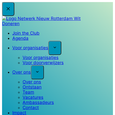
Ga
naar
de
inhoud
Doneren
Join the Club
Agenda
Voor organisaties
Voor organisaties
Voor doorverwijzers
Over ons
Over ons
Ontstaan
Team
Vacatures
Ambassadeurs
Contact
Impact