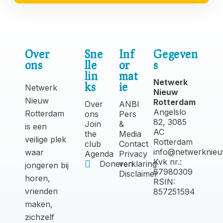
Over
Sne
Inf
Gegeven
ons
lle
or
s
lin
mat
Netwerk
ks
ie
Netwerk
Nieuw
Nieuw
Rotterdam
Over
ANBI
Angelslo
Rotterdam
ons
Pers
82, 3085
Join
&
is een
AC
the
Media
veilige plek
Rotterdam
club
Contact
info@netwerknieu
waar
Agenda
Privacy
Kvk nr.:
Doneren
verklaring
jongeren bij
67980309
Disclaimer
horen,
RSIN:
vrienden
857251594
maken,
zichzelf