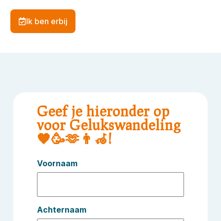
Ik ben erbij
Geef je hieronder op
voor Gelukswandeling
🧡🥳🫶👨‍🦽!
Voornaam
Achternaam