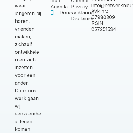
club
Contact
info@netwerknieu
waar
Agenda
Privacy
Kvk nr.:
Doneren
verklaring
jongeren bij
67980309
Disclaimer
horen,
RSIN:
vrienden
857251594
maken,
zichzelf
ontwikkele
n én zich
inzetten
voor een
ander.
Door ons
werk gaan
wij
eenzaamhe
id tegen,
komen