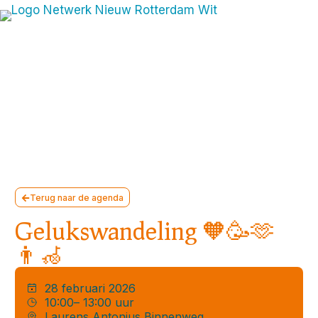
Terug naar de agenda
Gelukswandeling 🧡🥳🫶
👨‍🦽
28 februari 2026
10:00
– 13:00 uur
Laurens Antonius Binnenweg