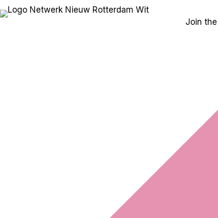
Ga
naar
Join the
de
inhoud