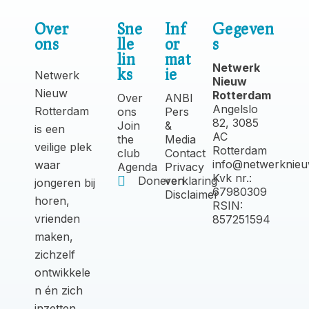
Over
Sne
Inf
Gegeven
ons
lle
or
s
lin
mat
Netwerk
ks
ie
Netwerk
Nieuw
Nieuw
Rotterdam
Over
ANBI
Angelslo
Rotterdam
ons
Pers
82, 3085
Join
&
is een
AC
the
Media
veilige plek
Rotterdam
club
Contact
info@netwerknieu
waar
Agenda
Privacy
Kvk nr.:
Doneren
verklaring
jongeren bij
67980309
Disclaimer
horen,
RSIN:
vrienden
857251594
maken,
zichzelf
ontwikkele
n én zich
inzetten