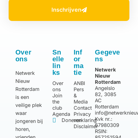
Inschrijven
Over
Sn
Inf
Gegeve
ons
elle
or
ns
lin
ma
Netwerk
ks
tie
Netwerk
Nieuw
Nieuw
Rotterdam
Over
ANBI
Angelslo
Rotterdam
ons
Pers
82, 3085
Join
&
is een
AC
the
Media
veilige plek
Rotterdam
club
Contact
info@netwerknieu
waar
Agenda
Privacy
Kvk nr.:
Doneren
verklaring
jongeren bij
67980309
Disclaimer
horen,
RSIN:
vrienden
857251594