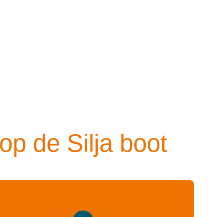
he Club
Agenda
Voor organisaties
Over ons
 op de Silja boot