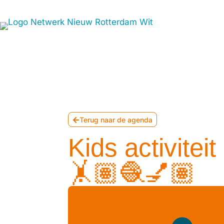
Join t
Terug naar de agenda
Kids activiteit
🤸🏽🧶💅🏽