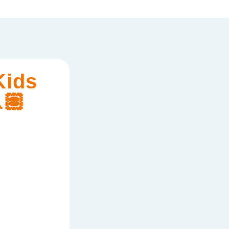
Kids
🏽