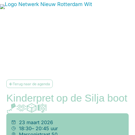
Terug naar de agenda
Kinderpret op de Silja boot
🪁🫶🎲🎼
23 maart 2026
18:30
– 20:45 uur
Marconistraat 50