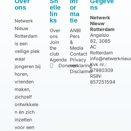
Over
Sn
Inf
Gegeve
ons
elle
or
ns
lin
ma
Netwerk
ks
tie
Netwerk
Nieuw
Nieuw
Rotterdam
Over
ANBI
Angelslo
Rotterdam
ons
Pers
82, 3085
Join
&
is een
AC
the
Media
veilige plek
Rotterdam
club
Contact
info@netwerknieu
waar
Agenda
Privacy
Kvk nr.:
Doneren
verklaring
jongeren bij
67980309
Disclaimer
horen,
RSIN:
vrienden
857251594
maken,
zichzelf
ontwikkele
n én zich
inzetten
voor een