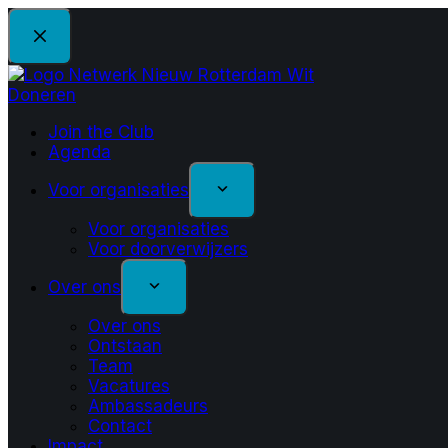
Ga
naar
de
inhoud
Doneren
Join the Club
Agenda
Voor organisaties
Voor organisaties
Voor doorverwijzers
Over ons
Over ons
Ontstaan
Team
Vacatures
Ambassadeurs
Contact
Impact