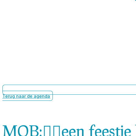
Terug naar de agenda
MOB:🤸‍♀️een feestj