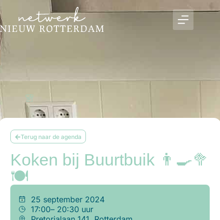
Terug naar de agenda
Koken bij Buurtbuik 👨‍🍳🥦
🍽️
25 september 2024
17:00
– 20:30 uur
Pretorialaan 141, Rotterdam