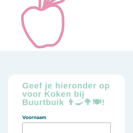
Geef je hieronder op
voor Koken bij
Buurtbuik 👨‍🍳🥦🍽️!
Voornaam