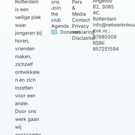
Angelslo
Rotterdam
ons
Pers
82, 3085
Join
&
is een
AC
the
Media
veilige plek
Rotterdam
club
Contact
info@netwerknieu
waar
Agenda
Privacy
Kvk nr.:
Doneren
verklaring
jongeren bij
67980309
Disclaimer
horen,
RSIN:
vrienden
857251594
maken,
zichzelf
ontwikkele
n én zich
inzetten
voor een
ander.
Door ons
werk gaan
wij
eenzaamhe