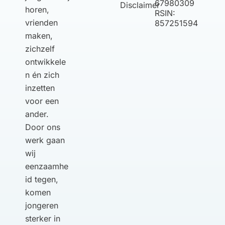
67980309
Disclaimer
horen,
RSIN:
vrienden
857251594
maken,
zichzelf
ontwikkele
n én zich
inzetten
voor een
ander.
Door ons
werk gaan
wij
eenzaamhe
id tegen,
komen
jongeren
sterker in