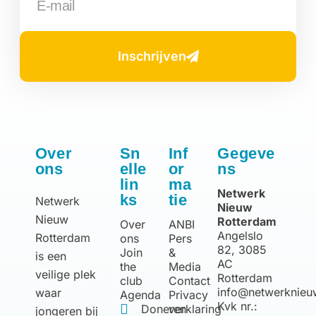
Inschrijven
Over
Sn
Inf
Gegeve
ons
elle
or
ns
lin
ma
Netwerk
ks
tie
Netwerk
Nieuw
Nieuw
Rotterdam
Over
ANBI
Angelslo
Rotterdam
ons
Pers
82, 3085
Join
&
is een
AC
the
Media
veilige plek
Rotterdam
club
Contact
info@netwerknieu
waar
Agenda
Privacy
Kvk nr.:
Doneren
verklaring
jongeren bij