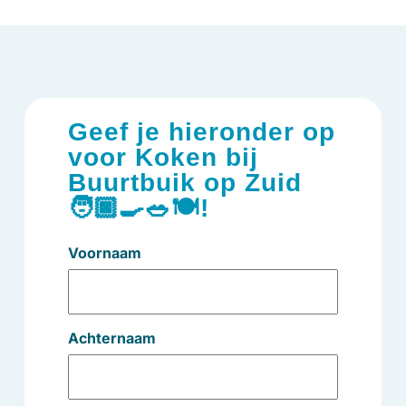
Geef je hieronder op
voor Koken bij
Buurtbuik op Zuid
🧑🏿‍🍳🥗🍽️!
Voornaam
Achternaam