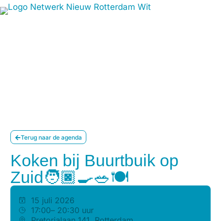
Terug naar de agenda
Koken bij Buurtbuik op
Zuid🧑🏿‍🍳🥗🍽️
15 juli 2026
17:00
– 20:30 uur
Pretorialaan 141, Rotterdam