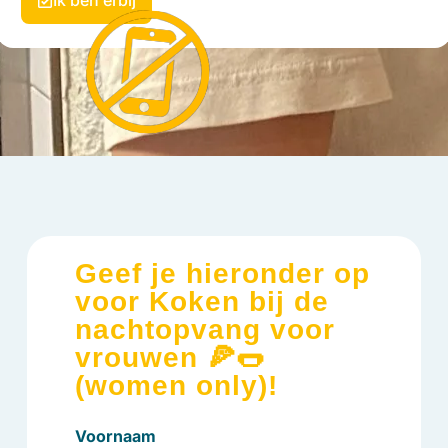
Ik ben erbij
Geef je hieronder op
voor Koken bij de
nachtopvang voor
vrouwen 🍕🌭
(women only)!
Voornaam