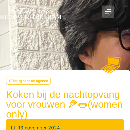
Terug naar de agenda
Koken bij de nachtopvang
voor vrouwen 🍕🌭(women
only)
13 november 2024