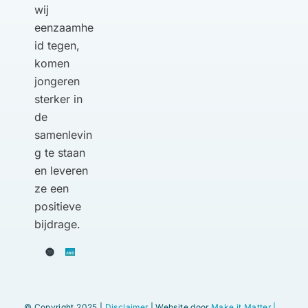
wij
eenzaamhe
id tegen,
komen
jongeren
sterker in
de
samenlevin
g te staan
en leveren
ze een
positieve
bijdrage.
© Copyright 2025 |
Disclaimer
| Website door
Make it Matter |