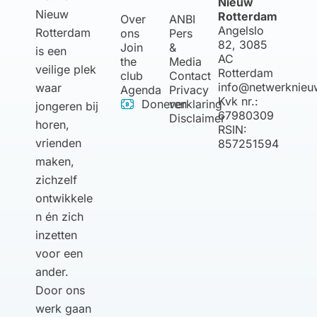
Nieuw
Nieuw
Rotterdam
Over
ANBI
Angelslo
Rotterdam
ons
Pers
82, 3085
Join
&
is een
AC
the
Media
veilige plek
Rotterdam
club
Contact
info@netwerknieu
waar
Agenda
Privacy
Kvk nr.:
Doneren
verklaring
jongeren bij
67980309
Disclaimer
horen,
RSIN:
vrienden
857251594
maken,
zichzelf
ontwikkele
n én zich
inzetten
voor een
ander.
Door ons
werk gaan