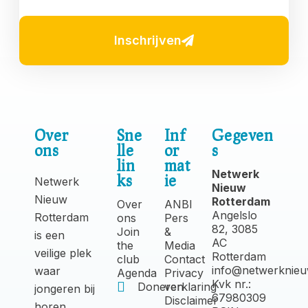
Inschrijven
Over
Sne
Inf
Gegeven
ons
lle
or
s
lin
mat
Netwerk
ks
ie
Netwerk
Nieuw
Nieuw
Rotterdam
Over
ANBI
Angelslo
Rotterdam
ons
Pers
82, 3085
Join
&
is een
AC
the
Media
veilige plek
Rotterdam
club
Contact
info@netwerknieu
waar
Agenda
Privacy
Kvk nr.:
Doneren
verklaring
jongeren bij
67980309
Disclaimer
horen,