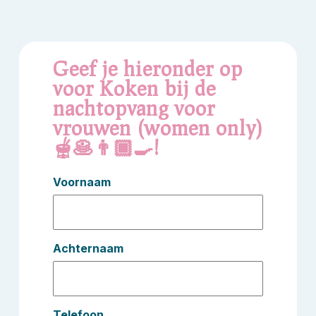
Geef je hieronder op
voor Koken bij de
nachtopvang voor
vrouwen (women only)
🫕🥞👨🏾‍🍳!
Voornaam
Achternaam
Telefoon