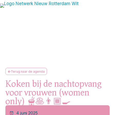
Terug naar de agenda
Koken bij de nachtopvang
voor vrouwen (women
only) 🫕🥞👨🏾‍🍳
4 juni 2025