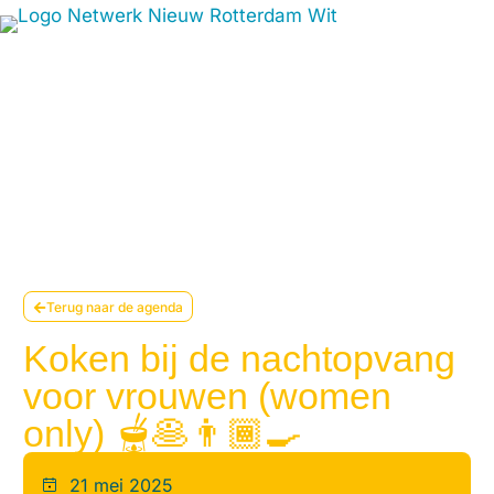
Terug naar de agenda
Koken bij de nachtopvang
voor vrouwen (women
only) 🫕🥞👨🏾‍🍳
21 mei 2025