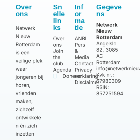
Over
Sn
Inf
Gegeve
ons
elle
or
ns
lin
ma
Netwerk
ks
tie
Netwerk
Nieuw
Nieuw
Rotterdam
Over
ANBI
Angelslo
Rotterdam
ons
Pers
82, 3085
Join
&
is een
AC
the
Media
veilige plek
Rotterdam
club
Contact
info@netwerknieu
waar
Agenda
Privacy
Kvk nr.:
Doneren
verklaring
jongeren bij
67980309
Disclaimer
horen,
RSIN:
vrienden
857251594
maken,
zichzelf
ontwikkele
n én zich
inzetten