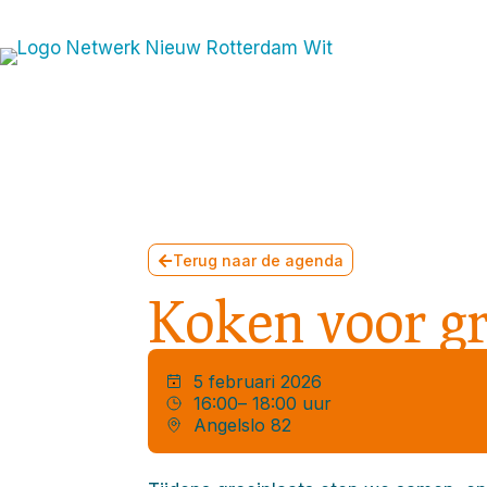
Join t
Terug naar de agenda
Koken voor gr
5 februari 2026
16:00
– 18:00 uur
Angelslo 82