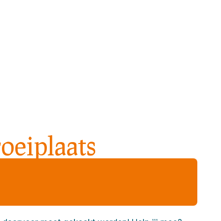
he Club
Agenda
Voor organisaties
Over ons
oeiplaats