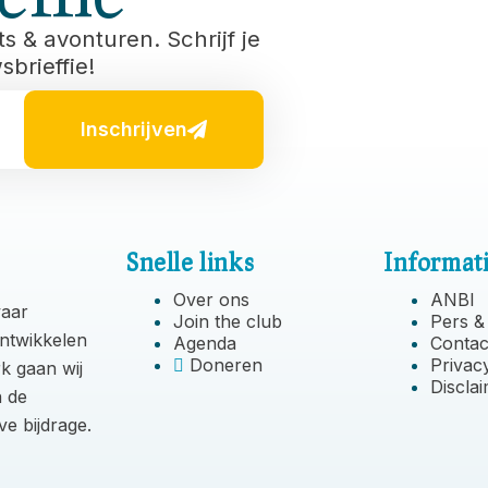
s & avonturen. Schrijf je
brieffie!
Inschrijven
Snelle links
Informat
Over ons
ANBI
waar
Join the club
Pers &
ontwikkelen
Agenda
Contac
Doneren
Privac
k gaan wij
Discla
n de
ve bijdrage.