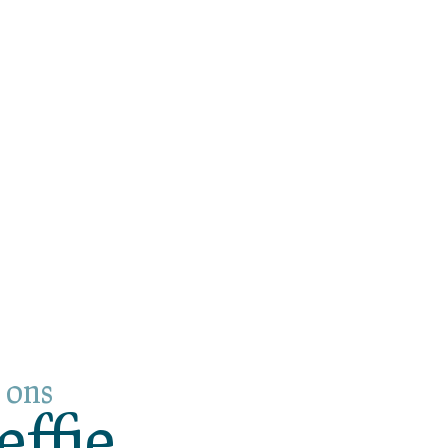
r ons
ffie