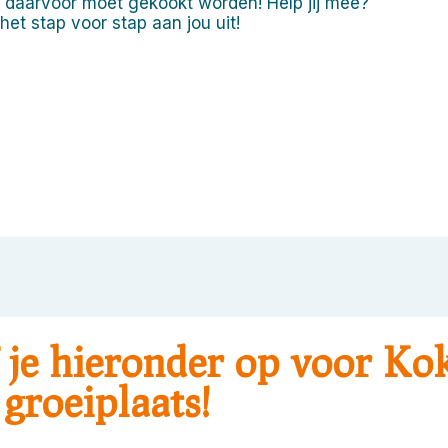
 daarvoor moet gekookt worden! Help jij mee?
het stap voor stap aan jou uit!
 je hieronder op voor Ko
groeiplaats!