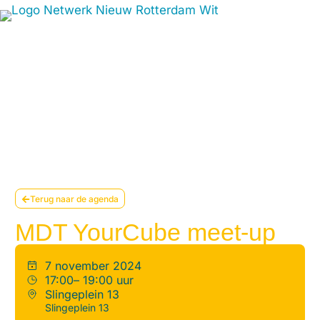
Terug naar de agenda
MDT YourCube meet-up
7 november 2024
17:00
– 19:00 uur
Slingeplein 13
Slingeplein 13