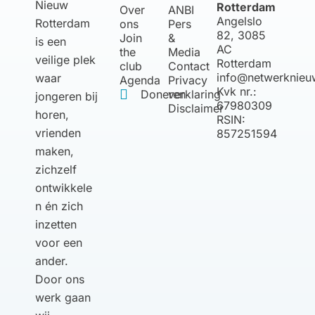
Nieuw
Rotterdam
Over
ANBI
Angelslo
Rotterdam
ons
Pers
82, 3085
Join
&
is een
AC
the
Media
veilige plek
Rotterdam
club
Contact
info@netwerknieu
waar
Agenda
Privacy
Kvk nr.:
Doneren
verklaring
jongeren bij
67980309
Disclaimer
horen,
RSIN:
vrienden
857251594
maken,
zichzelf
ontwikkele
n én zich
inzetten
voor een
ander.
Door ons
werk gaan