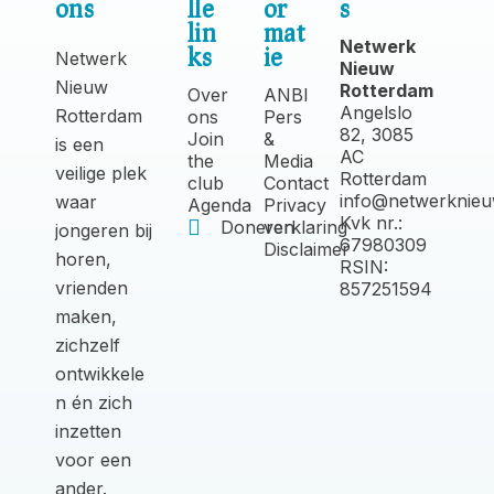
ons
lle
or
s
lin
mat
Netwerk
ks
ie
Netwerk
Nieuw
Nieuw
Rotterdam
Over
ANBI
Angelslo
Rotterdam
ons
Pers
82, 3085
Join
&
is een
AC
the
Media
veilige plek
Rotterdam
club
Contact
info@netwerknieu
waar
Agenda
Privacy
Kvk nr.:
Doneren
verklaring
jongeren bij
67980309
Disclaimer
horen,
RSIN:
vrienden
857251594
maken,
zichzelf
ontwikkele
n én zich
inzetten
voor een
ander.