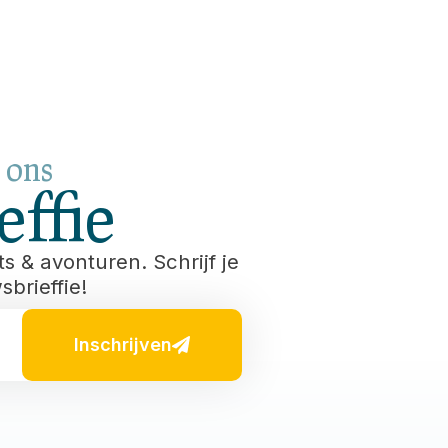
r ons
ffie
s & avonturen. Schrijf je
brieffie!
Inschrijven