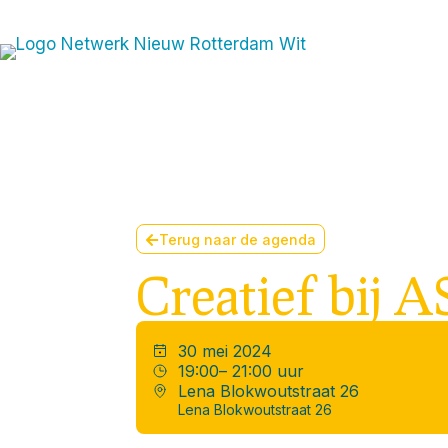
Join t
Terug naar de agenda
Creatief bij 
30 mei 2024
19:00
– 21:00 uur
Lena Blokwoutstraat 26
Lena Blokwoutstraat 26