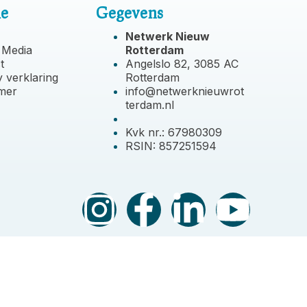
ie
Gegevens
Netwerk Nieuw
 Media
Rotterdam
t
Angelslo 82, 3085 AC
y verklaring
Rotterdam
imer
info@netwerknieuwrot
terdam.nl
Kvk nr.: 67980309
RSIN: 857251594