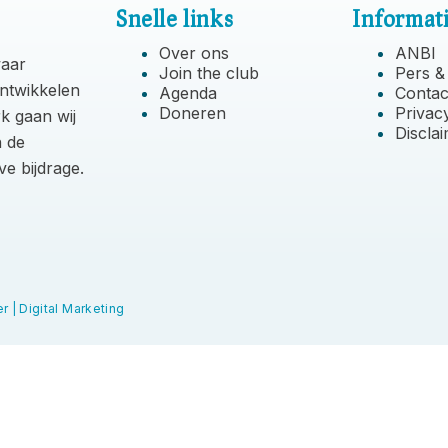
Snelle links
Informat
Over ons
ANBI
waar
Join the club
Pers &
ontwikkelen
Agenda
Contac
Doneren
Privac
k gaan wij
Discla
n de
ve bijdrage.
r | Digital Marketing