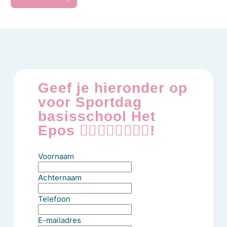
Geef je hieronder op
voor Sportdag
basisschool Het
Epos 🤸‍♂️⛹🏾‍♂️🤹🏿‍♂️!
Voornaam
Achternaam
Telefoon
E-mailadres