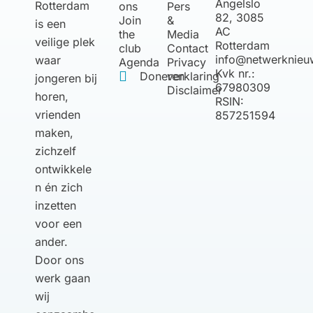
Angelslo
Rotterdam
ons
Pers
82, 3085
Join
&
is een
AC
the
Media
veilige plek
Rotterdam
club
Contact
info@netwerknieu
waar
Agenda
Privacy
Kvk nr.:
Doneren
verklaring
jongeren bij
67980309
Disclaimer
horen,
RSIN:
vrienden
857251594
maken,
zichzelf
ontwikkele
n én zich
inzetten
voor een
ander.
Door ons
werk gaan
wij