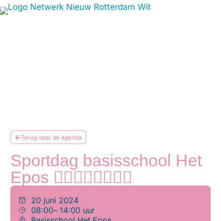
Terug naar de agenda
Sportdag basisschool Het
Epos 🤸‍♂️⛹🏾‍♂️🤹🏿‍♂️
20 juni 2024
08:00
– 14:00 uur
Basisschool Het Epos