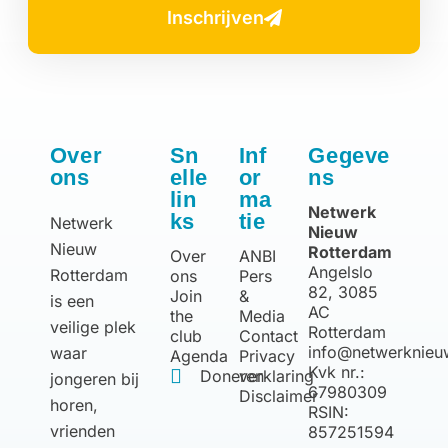
Inschrijven
Over
Sn
Inf
Gegeve
ons
elle
or
ns
lin
ma
Netwerk
ks
tie
Netwerk
Nieuw
Nieuw
Rotterdam
Over
ANBI
Angelslo
Rotterdam
ons
Pers
82, 3085
Join
&
is een
AC
the
Media
veilige plek
Rotterdam
club
Contact
info@netwerknieu
waar
Agenda
Privacy
Kvk nr.:
Doneren
verklaring
jongeren bij
67980309
Disclaimer
horen,
RSIN:
vrienden
857251594