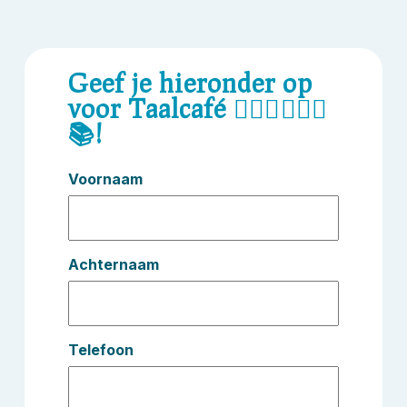
Geef je hieronder op
voor Taalcafé 🙋🏽‍♀️🧏🏼‍♂️
📚!
Voornaam
Achternaam
Telefoon