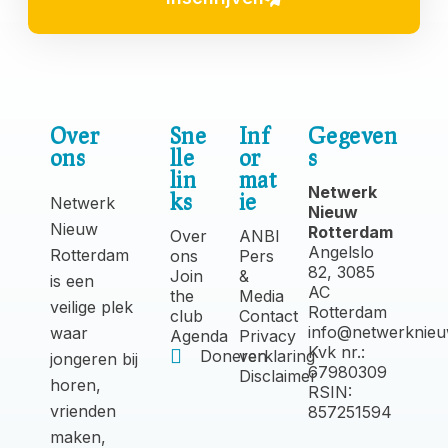
Over
Sne
Inf
Gegeven
ons
lle
or
s
lin
mat
Netwerk
ks
ie
Netwerk
Nieuw
Nieuw
Rotterdam
Over
ANBI
Angelslo
Rotterdam
ons
Pers
82, 3085
Join
&
is een
AC
the
Media
veilige plek
Rotterdam
club
Contact
info@netwerknieu
waar
Agenda
Privacy
Kvk nr.:
Doneren
verklaring
jongeren bij
67980309
Disclaimer
horen,
RSIN:
vrienden
857251594
maken,