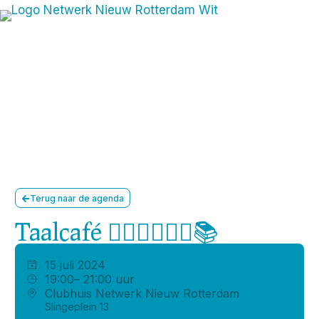
Terug naar de agenda
Taalcafé 🙋🏽‍♀️🧏🏼‍♂️📚
15 juli 2024
19:00
– 21:00 uur
Clubhuis Netwerk Nieuw Rotterdam
Slingeplein 13