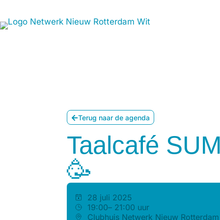
Join t
Terug naar de agenda
Taalcafé SU
🥳
28 juli 2025
19:00
– 21:00 uur
Clubhuis Netwerk Nieuw Rotterdam