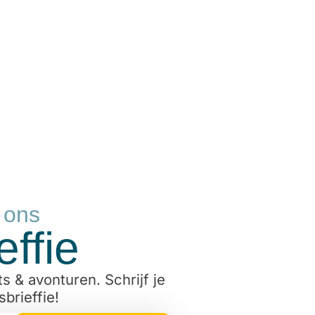
r ons
ffie
s & avonturen. Schrijf je
brieffie!