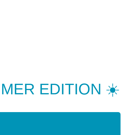
he Club
Agenda
Voor organisaties
Over ons
MMER EDITION ☀️