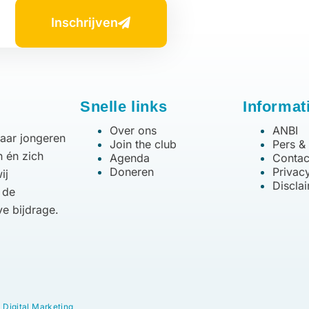
Inschrijven
Snelle links
Informat
Over ons
ANBI
waar jongeren
Join the club
Pers &
n én zich
Agenda
Contac
Doneren
Privacy
ij
Discla
 de
ve bijdrage.
| Digital Marketing