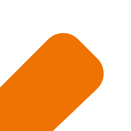
he Club
Agenda
Voor organisaties
Over ons