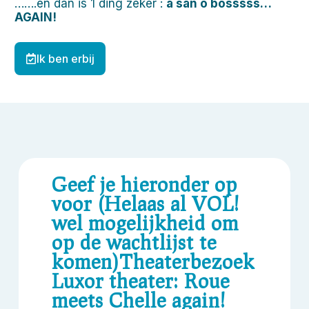
…….en dan is 1 ding zeker :
a san o bosssss…
AGAIN!
Ik ben erbij
Geef je hieronder op
voor (Helaas al VOL!
wel mogelijkheid om
op de wachtlijst te
komen)Theaterbezoek
Luxor theater: Roue
meets Chelle again!