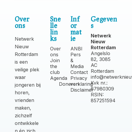
Over
Sne
Inf
Gegeven
ons
lle
or
s
lin
mat
Netwerk
ks
ie
Netwerk
Nieuw
Nieuw
Rotterdam
Over
ANBI
Angelslo
Rotterdam
ons
Pers
82, 3085
Join
&
is een
AC
the
Media
veilige plek
Rotterdam
club
Contact
info@netwerknieu
waar
Agenda
Privacy
Kvk nr.:
Doneren
verklaring
jongeren bij
67980309
Disclaimer
horen,
RSIN:
vrienden
857251594
maken,
zichzelf
ontwikkele
n én zich