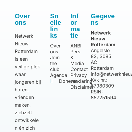
Over
Sn
Inf
Gegeve
ons
elle
or
ns
lin
ma
Netwerk
ks
tie
Netwerk
Nieuw
Nieuw
Rotterdam
Over
ANBI
Angelslo
Rotterdam
ons
Pers
82, 3085
Join
&
is een
AC
the
Media
veilige plek
Rotterdam
club
Contact
info@netwerknieu
waar
Agenda
Privacy
Kvk nr.:
Doneren
verklaring
jongeren bij
67980309
Disclaimer
horen,
RSIN:
vrienden
857251594
maken,
zichzelf
ontwikkele
n én zich