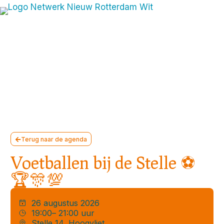
Terug naar de agenda
Voetballen bij de Stelle ⚽
🏆🎊💯
26 augustus 2026
19:00
– 21:00 uur
Stelle 14, Hoogvliet