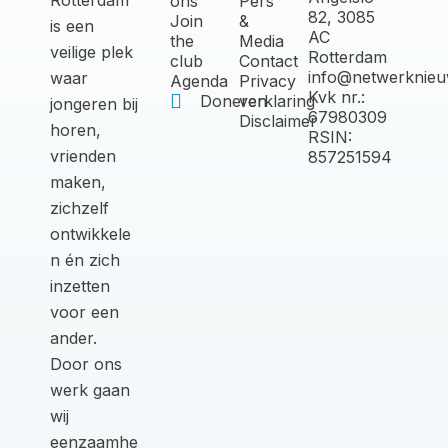
Rotterdam
ons
Pers
82, 3085
Join
&
is een
AC
the
Media
veilige plek
Rotterdam
club
Contact
info@netwerknieu
waar
Agenda
Privacy
Kvk nr.:
Doneren
verklaring
jongeren bij
67980309
Disclaimer
horen,
RSIN:
vrienden
857251594
maken,
zichzelf
ontwikkele
n én zich
inzetten
voor een
ander.
Door ons
werk gaan
wij
eenzaamhe