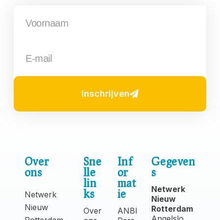
Inschrijven
Over
Sne
Inf
Gegeven
ons
lle
or
s
lin
mat
Netwerk
ks
ie
Netwerk
Nieuw
Nieuw
Rotterdam
Over
ANBI
Angelslo