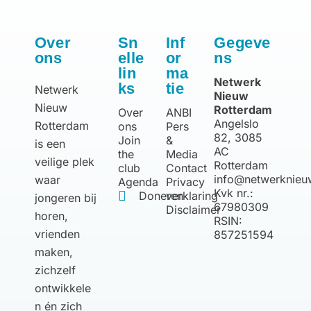
Over
Sn
Inf
Gegeve
ons
elle
or
ns
lin
ma
Netwerk
ks
tie
Netwerk
Nieuw
Nieuw
Rotterdam
Over
ANBI
Angelslo
Rotterdam
ons
Pers
82, 3085
Join
&
is een
AC
the
Media
veilige plek
Rotterdam
club
Contact
info@netwerknieu
waar
Agenda
Privacy
Kvk nr.:
Doneren
verklaring
jongeren bij
67980309
Disclaimer
horen,
RSIN:
vrienden
857251594
maken,
zichzelf
ontwikkele
n én zich