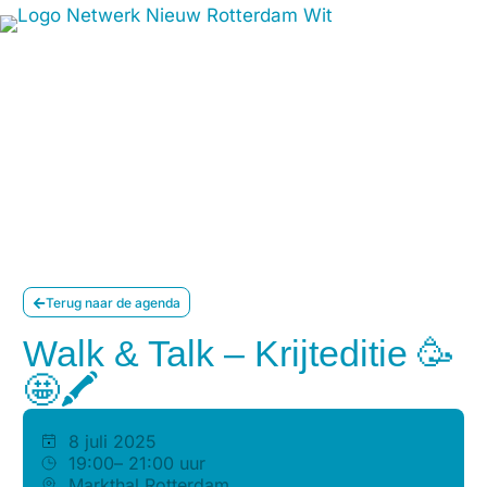
Terug naar de agenda
Walk & Talk – Krijteditie 🥳
🤩🖍
8 juli 2025
19:00
– 21:00 uur
Markthal Rotterdam