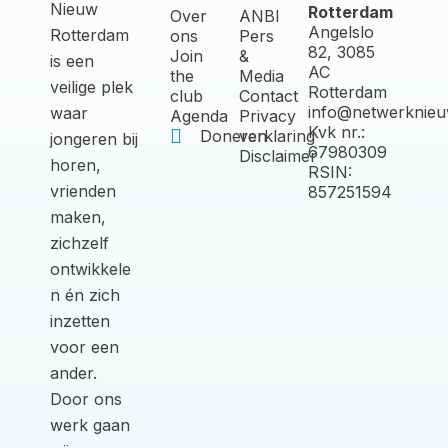
Nieuw
Rotterdam
Over
ANBI
Angelslo
Rotterdam
ons
Pers
82, 3085
Join
&
is een
AC
the
Media
veilige plek
Rotterdam
club
Contact
info@netwerknieu
waar
Agenda
Privacy
Kvk nr.:
Doneren
verklaring
jongeren bij
67980309
Disclaimer
horen,
RSIN:
vrienden
857251594
maken,
zichzelf
ontwikkele
n én zich
inzetten
voor een
ander.
Door ons
werk gaan