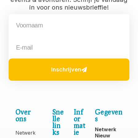
in voor ons nieuwsbrieffie!
Inschrijven
Over
Sne
Inf
Gegeven
ons
lle
or
s
lin
mat
Netwerk
ks
ie
Netwerk
Nieuw