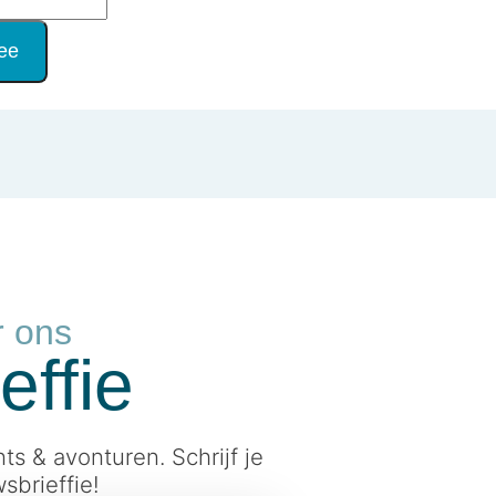
ee
r ons
effie
ts & avonturen. Schrijf je
sbrieffie!