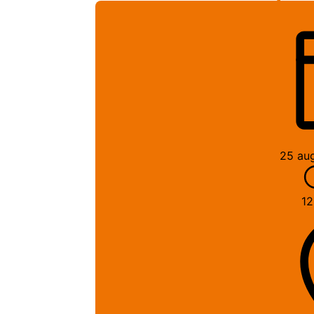
25 au
12