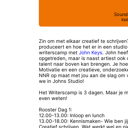
Sound
Kei
Zin om met elkaar creatief te schrijve
produceert en hoe het er in een stud
writerscamp met
John Keys
. John heef
opgetreden, maar is naast artiest ook 
talent naar boven kan brengen. Je hoe
Motivatie en een creatieve, onderzoe
NNR op maat met jou aan de slag om v
we in Johns Studio!
Het Writerscamp is 3 dagen. Maar je m
even weten!
Rooster Dag 1:
12.00-13.00: Inloop en lunch
13.00-18.00: Kennismaken- Wie ben jij
Creatief schrijven. Wat werkt wel en nie