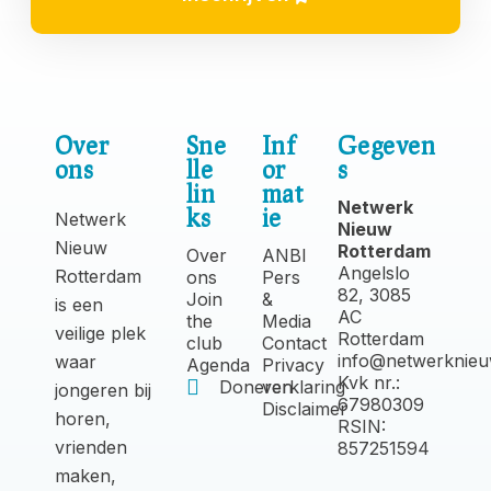
Over
Sne
Inf
Gegeven
ons
lle
or
s
lin
mat
Netwerk
ks
ie
Netwerk
Nieuw
Nieuw
Rotterdam
Over
ANBI
Angelslo
Rotterdam
ons
Pers
82, 3085
Join
&
is een
AC
the
Media
veilige plek
Rotterdam
club
Contact
info@netwerknieu
waar
Agenda
Privacy
Kvk nr.:
Doneren
verklaring
jongeren bij
67980309
Disclaimer
horen,
RSIN:
vrienden
857251594
maken,