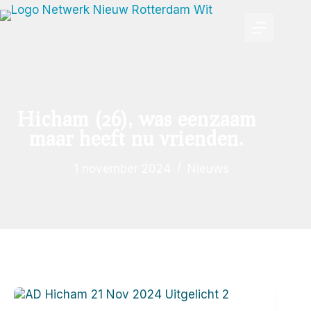
Hicham (26), was eenzaam
maar heeft nu vrienden.
1 november 2024
Nieuws