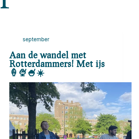
september
Aan de wandel met
Rotterdammers! Met ijs
🍦🍨🍧☀️