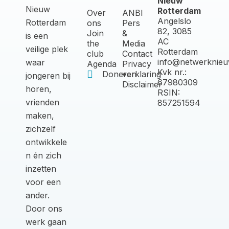
Nieuw
Nieuw
Rotterdam
Over
ANBI
Angelslo
Rotterdam
ons
Pers
82, 3085
Join
&
is een
AC
the
Media
veilige plek
Rotterdam
club
Contact
info@netwerknieu
waar
Agenda
Privacy
Kvk nr.:
Doneren
verklaring
jongeren bij
67980309
Disclaimer
horen,
RSIN:
vrienden
857251594
maken,
zichzelf
ontwikkele
n én zich
inzetten
voor een
ander.
Door ons
werk gaan