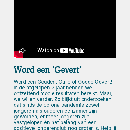
Word een ‘Gevert’
Word een Gouden, Gulle of Goede Gevert!
In de afgelopen 3 jaar hebben we
ontzettend mooie resultaten bereikt. Maar,
we willen verder. Zo blijkt uit onderzoeken
dat sinds de corona pandemie zowel
jongeren als ouderen eenzamer zijn
geworden, er meer jongeren zijn
vastgelopen én het belang van een
positieve jongerenclub nog groter is. Help jij