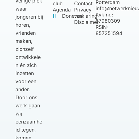
veilige plek
Thanks for your review!
Rotterdam
club
Contact
info@netwerknieu
waar
Agenda
Privacy
We are processing it and it will appear on the store
Kvk nr.:
Doneren
verklaring
jongeren bij
soon.
67980309
Disclaimer
horen,
RSIN:
vrienden
857251594
maken,
zichzelf
ontwikkele
n én zich
inzetten
voor een
ander.
Door ons
werk gaan
wij
eenzaamhe
id tegen,
komen