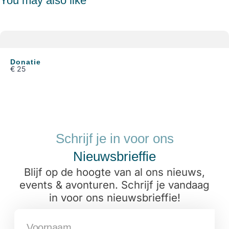
You may also like
Donatie
€ 25
Schrijf je in voor ons
Nieuwsbrieffie
Blijf op de hoogte van al ons nieuws,
events & avonturen. Schrijf je vandaag
Write a review
in voor ons nieuwsbrieffie!
Your rating