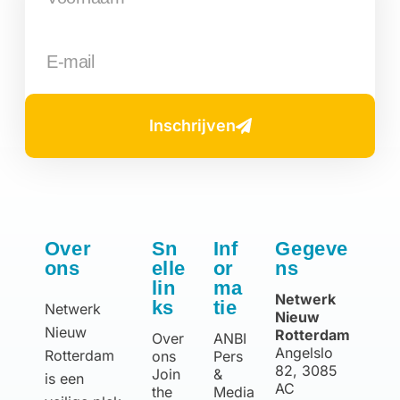
Title
*
Inschrijven
Your review
Over
Sn
Inf
Gegeve
ons
elle
or
ns
lin
ma
Netwerk
ks
tie
Netwerk
Nieuw
Submit Review
Nieuw
Rotterdam
Over
ANBI
Angelslo
Rotterdam
ons
Pers
82, 3085
Join
&
is een
AC
the
Media